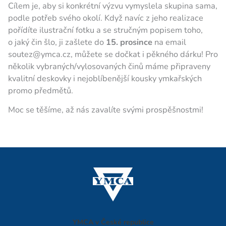
Cílem je, aby si konkrétní výzvu vymyslela skupina sama,
podle potřeb svého okolí. Když navíc z jeho realizace
pořídíte ilustrační fotku a se stručným popisem toho,
o jaký čin šlo, ji zašlete do
15. prosince
na email
soutez@ymca.cz, můžete se dočkat i pěkného dárku! Pro
několik vybraných/vylosovaných činů máme připraveny
kvalitní deskovky i nejoblíbenější kousky ymkařských
promo předmětů.
Moc se těšíme, až nás zavalíte svými prospěšnostmi!
YMCA v České republice