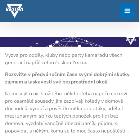
Přeskočit
na
obsah
Výzva pro oddíly, kluby nebo party kamarádů všech
generací napříč celou českou Ymkou:
Rozsviťte v předvánočním čase svými dobrými skutky,
zájmem a laskavostí své bezprostřední okolí!
Nemusí jít o nic složitého: někdo třeba napeče cukroví
pro osamělé sousedy, jiní zazpívají koledy v domově
důchodců, vyrobí a pověsí krmítka pro ptáky, udělají
mezi známými sbírku teplých ponožek pro lidi bez
domova, vyzdobí vánočně obecní parčík, půjdou si
popovídat s někým, komu se to moc často nepoštěstí…