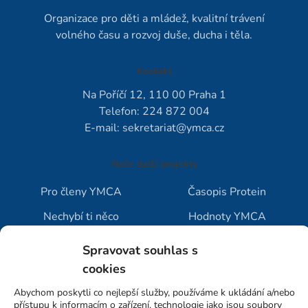
Organizace pro děti a mládež, kvalitní trávení
volného času a rozvoj duše, ducha i těla.
Kontakt
Na Poříčí 12, 110 00 Praha 1
Telefon: 224 872 004
E-mail:
sekretariat@ymca.cz
Naše další projekty
Pro členy YMCA
Časopis Protein
Nechybí ti něco
Hodnoty YMCA
Jak vybrat tábor
Blog YMCA
Spravovat souhlas s
cookies
Abychom poskytli co nejlepší služby, používáme k ukládání a/nebo
přístupu k informacím o zařízení, technologie jako jsou soubory