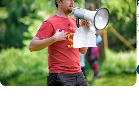
P
ž
n
N
i