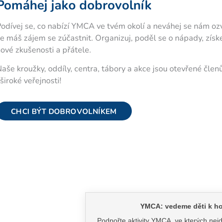
Pomáhej jako dobrovolník
odívej se, co nabízí YMCA ve tvém okolí a neváhej se nám oz
e máš zájem se zúčastnit. Organizuj, poděl se o nápady, získ
ové zkušenosti a přátele.
aše kroužky, oddíly, centra, tábory a akce jsou otevřené čle
 široké veřejnosti!
CHCI BÝT DOBROVOLNÍKEM