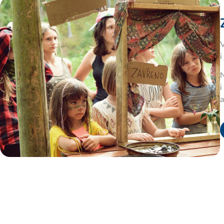
V
i
N
i
a