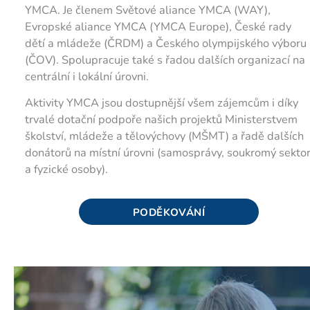
YMCA. Je členem Světové aliance YMCA (WAY),
Evropské aliance YMCA (YMCA Europe), České rady
dětí a mládeže (ČRDM) a Českého olympijského výboru
(ČOV). Spolupracuje také s řadou dalších organizací na
centrální i lokální úrovni.
Aktivity YMCA jsou dostupnější všem zájemcům i díky
trvalé dotační podpoře našich projektů Ministerstvem
školství, mládeže a tělovýchovy (MŠMT) a řadě dalších
donátorů na místní úrovni (samosprávy, soukromý sekto
a fyzické osoby).
PODĚKOVÁNÍ