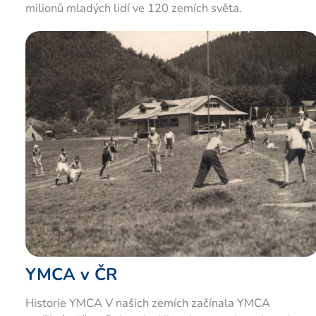
milionů mladých lidí ve 120 zemích světa.
YMCA v ČR
Historie YMCA V našich zemích začínala YMCA