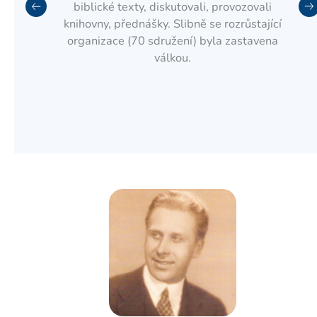
Pre
Ne
biblické texty, diskutovali, provozovali
knihovny, přednášky. Slibně se rozrůstající
viou
organizace (70 sdružení) byla zastavena
s
válkou.