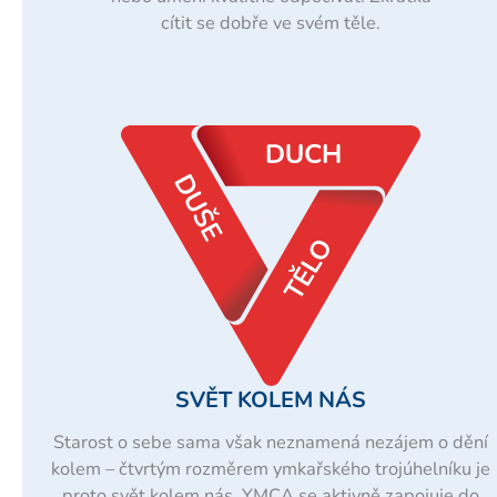
cítit se dobře ve svém těle.
SVĚT KOLEM NÁS
Starost o sebe sama však neznamená nezájem o dění
kolem – čtvrtým rozměrem ymkařského trojúhelníku je
proto svět kolem nás. YMCA se aktivně zapojuje do