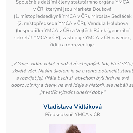
Společně s dalšími členy statutárního orgánu YMCA
v ČR, kterými jsou Markéta Doušová
(1. místopředsedkyně YMCA v ČR), Miroslav Sedláček
(2. místopředseda YMCA v ČR), Vendula Holubová
(hospodářka YMCA v ČR) a Vojtěch Rálek (generální
sekretář YMCA v ČR), zastupuje YMCA v ČR navenek,
řídí ji a reprezentuje.
„V Ymce vidím velké množství schopných lidi, kteří dělaj
skvělé věci. Naším úkolem je se o tento potenciál starat
a rozvíjet jej. Přála bych si, abychom byli hrdí na své
dobrovolníky a členy, na své ideje a historii, ale nebáli s
jít vstříc výzvám dnešní doby.“
Vladislava Vidláková
Předsedkyně YMCA v ČR