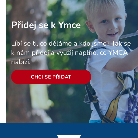
Přidej se k Ymce
Líbí se ti, co děláme a kdo jsme? Tak se
k nám přidej a využij naplno, co YMCA
nabízí.
CHCI SE PŘIDAT