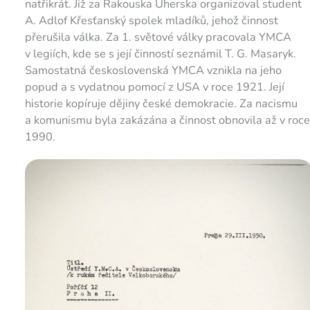
natřikrát. Již za Rakouska Uherska organizoval student
A. Adlof Křesťanský spolek mladíků, jehož činnost
přerušila válka. Za 1. světové války pracovala YMCA
v legiích, kde se s její činností seznámil T. G. Masaryk.
Samostatná československá YMCA vznikla na jeho
popud a s vydatnou pomocí z USA v roce 1921. Její
historie kopíruje dějiny české demokracie. Za nacismu
a komunismu byla zakázána a činnost obnovila až v roce
1990.