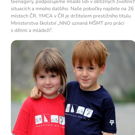
teenagery, podporujeme mladé lidi v obtížných životníc
situacích a mnoho dalšího. Naše pobočky najdete na 26
místech ČR. YMCA v ČR je držitelem prestižního titulu
Ministerstva školství „NNO uznaná MŠMT pro práci
s dětmi a mládeží“.