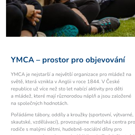
YMCA – prostor pro objevování
YMCA je nejstarší a největší organizace pro mládež na
světě, která vznikla v Anglii v roce 1844. V České
republice už více než sto let nabízí aktivity pro děti
a mládež, které mají různorodou náplň a jsou založené
na společných hodnotách.
Pořádáme tábory, oddíly a kroužky (sportovní, výtvarné,
skautské, vzdělávací), provozujeme mateřská centra pr
rodiče s malými dětmi, hudebně-sociální dílny pro