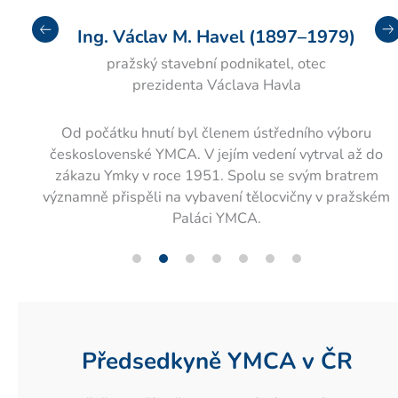
t
Pre
Ne
Ing. Václav M. Havel (1897–1979)
viou
pražský stavební podnikatel, otec
s
prezidenta Václava Havla
Od počátku hnutí byl členem ústředního výboru
u
československé YMCA. V jejím vedení vytrval až do
ás.
zákazu Ymky v roce 1951. Spolu se svým bratrem
významně přispěli na vybavení tělocvičny v pražském
Paláci YMCA.
Předsedkyně YMCA v ČR