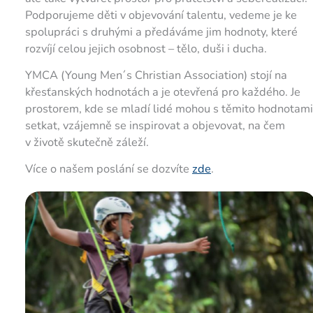
Podporujeme děti v objevování talentu, vedeme je ke
spolupráci s druhými a předáváme jim hodnoty, které
rozvíjí celou jejich osobnost – tělo, duši i ducha.
YMCA (Young Men´s Christian Association) stojí na
křesťanských hodnotách a je otevřená pro každého. Je
prostorem, kde se mladí lidé mohou s těmito hodnotami
setkat, vzájemně se inspirovat a objevovat, na čem
v životě skutečně záleží.
Více o našem poslání se dozvíte
zde
.