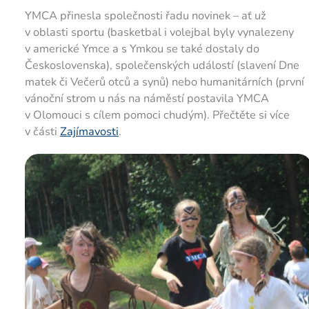
YMCA přinesla společnosti řadu novinek – ať už
v oblasti sportu (basketbal i volejbal byly vynalezeny
v americké Ymce a s Ymkou se také dostaly do
Československa), společenských událostí (slavení Dne
matek či Večerů otců a synů) nebo humanitárních (první
vánoční strom u nás na náměstí postavila YMCA
v Olomouci s cílem pomoci chudým). Přečtěte si více
v části
Zajímavosti
.