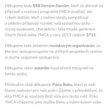
Děkujeme tedy
558 činným členům
, kteří se aktivně na
přípravě a realizaci programů YMCA podílejí, ale
i všem dalším, kteří s našimi ideály sympatizují
a jakkoliv přispívají rozvíjet naši společnou práci –
rozvoj osobnosti, charakteru i těla mladé generace.
Všech členů měla YMCA v roce 2023 celkem
3711
.
Děkujeme také ostatním
neziskovým organizacím
, se
kterými spolupracujeme na určitých projektech ceníme
si ducha vzájemné spolupráce.
Děkujeme všem
autorům
ilustračních fotografií na
tomto webu.
Především však děkujeme
Pánu Bohu
, který je naší
hlavní motivací pro naši práci. Žijeme v přesvědčení, že
dílo YMCA je součástí Boží vůle pro tento svět. Práci
YMCA chápeme jako službu Bohu a lidem kolem sebe.