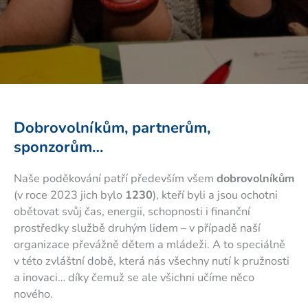
Dobrovolníkům, partnerům,
sponzorům…
Naše poděkování patří především všem
dobrovolníkům
(v roce 2023 jich bylo
1230
), kteří byli a jsou ochotni
obětovat svůj čas, energii, schopnosti i finanční
prostředky službě druhým lidem – v případě naší
organizace převážně dětem a mládeži. A to speciálně
v této zvláštní době, která nás všechny nutí k pružnosti
a inovaci… díky čemuž se ale všichni učíme něco
nového.