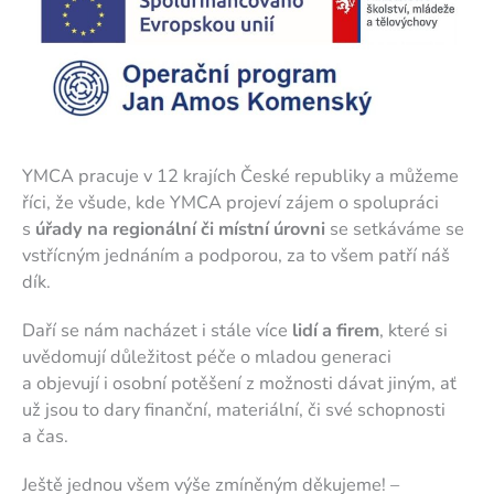
YMCA pracuje v 12 krajích České republiky a můžeme
říci, že všude, kde YMCA projeví zájem o spolupráci
s
úřady na regionální či místní úrovni
se setkáváme se
vstřícným jednáním a podporou, za to všem patří náš
dík.
Daří se nám nacházet i stále více
lidí a firem
, které si
uvědomují důležitost péče o mladou generaci
a objevují i osobní potěšení z možnosti dávat jiným, ať
už jsou to dary finanční, materiální, či své schopnosti
a čas.
Ještě jednou všem výše zmíněným děkujeme! –