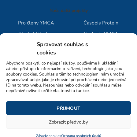
Naše další projekty
Pro členy YMCA
Časopis Protein
Nechybí ti něco
Hodnoty YMCA
Spravovat souhlas s
Jak vybrat tábor
Blog YMCA
cookies
Abychom poskytli co nejlepší služby, používáme k ukládání
a/nebo přístupu k informacím o zařízení, technologie jako jsou
soubory cookies. Souhlas s těmito technologiemi nám umožní
zpracovávat údaje, jako je chování při procházení nebo jedinečná
ID na tomto webu. Nesouhlas nebo odvolání souhlasu může
nepříznivě ovlivnit určité vlastnosti a funkce.
© 2023-26 YMCA v České republice
PŘIJMOUT
Ochrana osobních údajů
Zobrazit předvolby
Zásady cookies
Web: Tomáš Kořínek
Zásady cookies
Ochrana osobních údajů