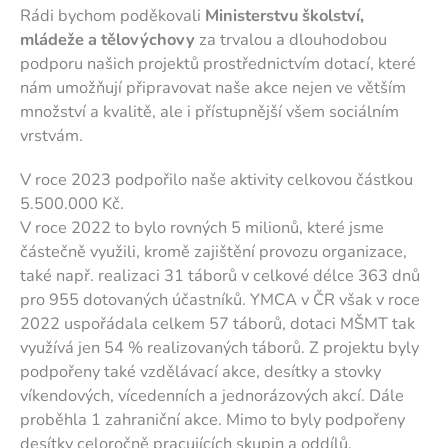
Rádi bychom poděkovali
Ministerstvu školství,
mládeže a tělovýchovy
za trvalou a dlouhodobou
podporu našich projektů prostřednictvím dotací, které
nám umožňují připravovat naše akce nejen ve větším
množství a kvalitě, ale i přístupnější všem sociálním
vrstvám.
V roce 2023 podpořilo naše aktivity celkovou částkou
5.500.000 Kč.
V roce 2022 to bylo rovných 5 milionů, které jsme
částečně využili, kromě zajištění provozu organizace,
také např. realizaci 31 táborů v celkové délce 363 dnů
pro 955 dotovaných účastníků. YMCA v ČR však v roce
2022 uspořádala celkem 57 táborů, dotaci MŠMT tak
využívá jen 54 % realizovaných táborů. Z projektu byly
podpořeny také vzdělávací akce, desítky a stovky
víkendových, vícedenních a jednorázových akcí. Dále
proběhla 1 zahraniční akce. Mimo to byly podpořeny
desítky celoročně pracujících skupin a oddílů.