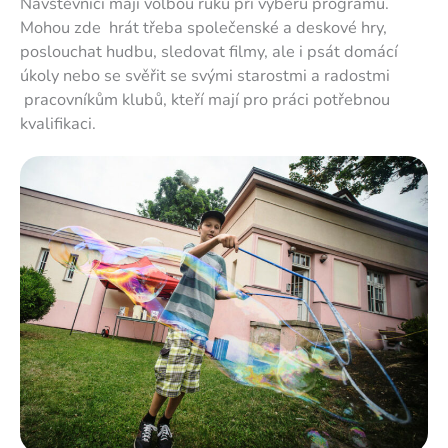
Návštěvníci mají volbou ruku při výběru programu.
Mohou zde hrát třeba společenské a deskové hry,
poslouchat hudbu, sledovat filmy, ale i psát domácí
úkoly nebo se svěřit se svými starostmi a radostmi
pracovníkům klubů, kteří mají pro práci potřebnou
kvalifikaci.