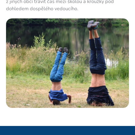
z jiných obcí trávit čas mezi školou a kroužky pod
dohledem dospělého vedoucího.