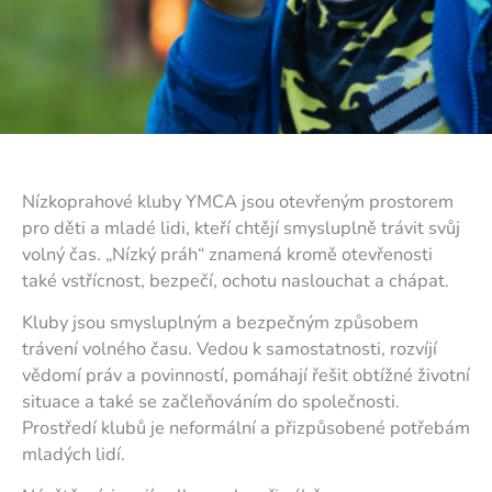
Nízkoprahové kluby YMCA jsou otevřeným prostorem
pro děti a mladé lidi, kteří chtějí smysluplně trávit svůj
volný čas. „Nízký práh“ znamená kromě otevřenosti
také vstřícnost, bezpečí, ochotu naslouchat a chápat.
Kluby jsou smysluplným a bezpečným způsobem
trávení volného času. Vedou k samostatnosti, rozvíjí
vědomí práv a povinností, pomáhají řešit obtížné životní
situace a také se začleňováním do společnosti.
Prostředí klubů je neformální a přizpůsobené potřebám
mladých lidí.