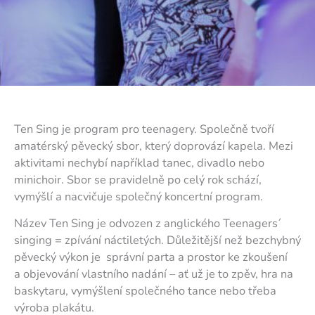
Ten Sing je program pro teenagery. Společně tvoří
amatérský pěvecký sbor, který doprovází kapela. Mezi
aktivitami nechybí například tanec, divadlo nebo
minichoir. Sbor se pravidelně po celý rok schází,
vymýšlí a nacvičuje společný koncertní program.
Název Ten Sing je odvozen z anglického Teenagers´
singing = zpívání náctiletých. Důležitější než bezchybný
pěvecký výkon je správní parta a prostor ke zkoušení
a objevování vlastního nadání – ať už je to zpěv, hra na
baskytaru, vymýšlení společného tance nebo třeba
výroba plakátu.