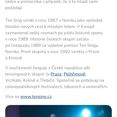
rádce a pomocníka v případě, že o to mladí sami
požádají.
Ten Sing vznikl v roce 1967 v Norsku jako výsledek
hledání nových cest k mladým lidem. V Evropě
zaznamenal velký rozmach po pádu železné opony
v roce 1989. Historie českých skupin začala
po listopadu 1989 za vydatné pomoci Ten Singu
Norsko. První skupiny v roce 1992 vznikly v Praze
a Krnově.
V současnosti funguje v České republice pět
tensingových skupin: (v
Praze
,
Pelhřimově
,
Vrchlabí, Kolíně a Třebíči). Společně se potkávají na
celorepublikových festivalech, táborech a seminářích.
Více na
www.tensing.cz