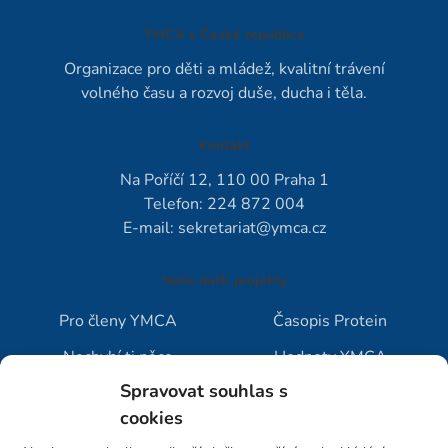
YMCA v České republice
Organizace pro děti a mládež, kvalitní trávení
volného času a rozvoj duše, ducha i těla.
Kontakt
Na Poříčí 12, 110 00 Praha 1
Telefon: 224 872 004
E-mail:
sekretariat@ymca.cz
Naše další projekty
Pro členy YMCA
Časopis Protein
Nechybí ti něco
Hodnoty YMCA
Spravovat souhlas s
Jak vybrat tábor
Blog YMCA
cookies