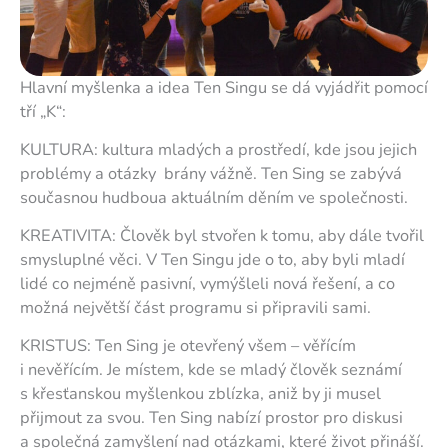
Hlavní myšlenka a idea Ten Singu se dá vyjádřit pomocí
tří „K“:
KULTURA: kultura mladých a prostředí, kde jsou jejich
problémy a otázky brány vážně. Ten Sing se zabývá
současnou hudboua aktuálním děním ve společnosti.
KREATIVITA: Člověk byl stvořen k tomu, aby dále tvořil
smysluplné věci. V Ten Singu jde o to, aby byli mladí
lidé co nejméně pasivní, vymýšleli nová řešení, a co
možná největší část programu si připravili sami.
KRISTUS: Ten Sing je otevřený všem – věřícím
i nevěřícím. Je místem, kde se mladý člověk seznámí
s křesťanskou myšlenkou zblízka, aniž by ji musel
přijmout za svou. Ten Sing nabízí prostor pro diskusi
a společná zamyšlení nad otázkami, které život přináší.