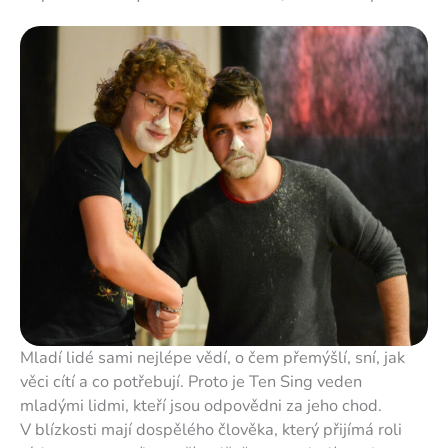
Mladí lidé sami nejlépe vědí, o čem přemýšlí, sní, jak
věci cítí a co potřebují. Proto je Ten Sing veden
mladými lidmi, kteří jsou odpovědni za jeho chod.
V blízkosti mají dospělého člověka, který přijímá roli