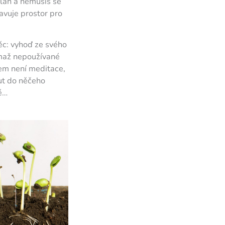
plán a nemusíš se
ravuje prostor pro
věc: vyhoď ze svého
vymaž nepoužívané
lem není meditace,
out do něčeho
é…