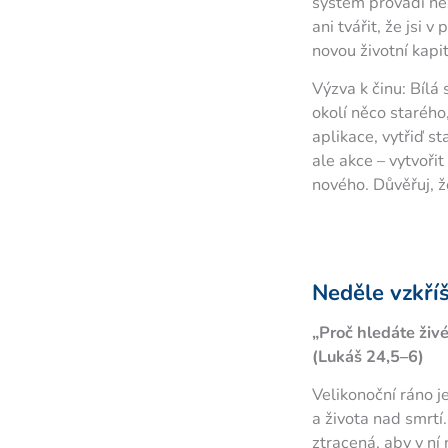
systém provádí ne
ani tvářit, že jsi 
novou životní kapit
Výzva k činu: Bílá 
okolí něco starého
aplikace, vytřiď s
ale akce – vytvoři
nového. Důvěřuj, 
Neděle vzkří
„Proč hledáte živ
(Lukáš 24,5–6)
Velikonoční ráno j
a života nad smrtí.
ztracená, aby v ní