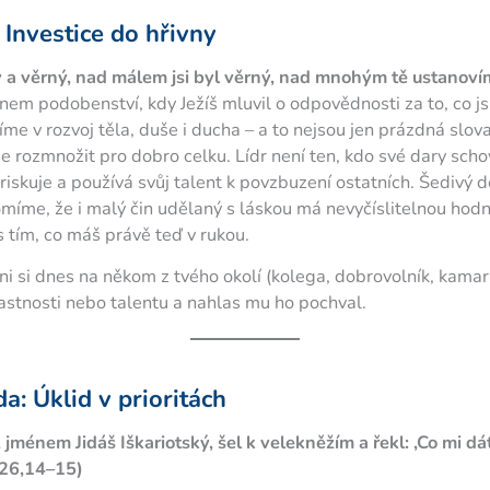
 Investice do hřivny
 a věrný, nad málem jsi byl věrný, nad mnohým tě ustanoví
 dnem podobenství, kdy Ježíš mluvil o odpovědnosti za to, co j
me v rozvoj těla, duše i ducha – a to nejsou jen prázdná slova
e rozmnožit pro dobro celku. Lídr není ten, kdo své dary scho
 riskuje a používá svůj talent k povzbuzení ostatních. Šedivý d
domíme, že i malý čin udělaný s láskou má nevyčíslitelnou hod
 s tím, co máš právě teď v rukou.
ni si dnes na někom z tvého okolí (kolega, dobrovolník, kama
astnosti nebo talentu a nahlas mu ho pochval.
a: Úklid v prioritách
 jménem Jidáš Iškariotský, šel k velekněžím a řekl: ‚Co mi d
 26,14–15)