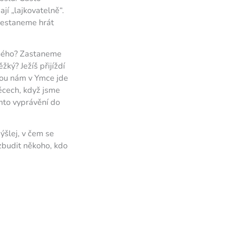
í „lajkovatelně“.
řestaneme hrát
jiného? Zastaneme
ký? Ježíš přijíždí
erou nám v Ymce jde
ěcech, když jsme
omto vyprávění do
mýšlej, v čem se
zbudit někoho, kdo