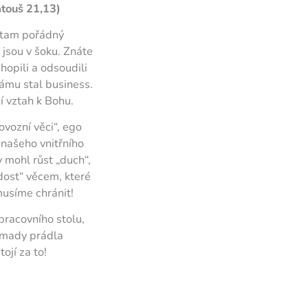
atouš 21,13)
l tam pořádný
 jsou v šoku. Znáte
hopili a odsoudili
rámu stal business.
ní vztah k Bohu.
ovozní věci“, ego
 našeho vnitřního
 mohl růst „duch“,
dost“ věcem, které
musíme chránit!
 pracovního stolu,
romady prádla
ojí za to!