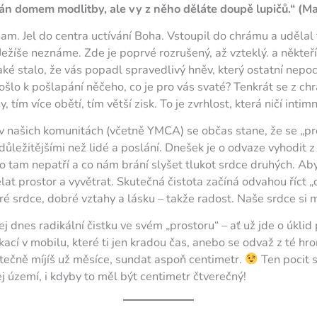
n domem modlitby, ale vy z něho děláte doupě lupičů.“ (M
inam. Jel do centra uctívání Boha. Vstoupil do chrámu a uděla
ežíše neznáme. Zde je poprvé rozrušený, až vzteklý. a někteří
aké stalo, že vás popadl spravedlivý hněv, který ostatní nepoc
ošlo k pošlapání něčeho, co je pro vás svaté? Tenkrát se z ch
, tím více obětí, tím větší zisk. To je zvrhlost, která ničí intim
 v našich komunitách (včetně YMCA) se občas stane, že se „pr
ůležitějšími než lidé a poslání. Dnešek je o odvaze vyhodit z
 tam nepatří a co nám brání slyšet tlukot srdce druhých. Aby
t prostor a vyvětrat. Skutečná čistota začíná odvahou říct „
ré srdce, dobré vztahy a lásku – takže radost. Naše srdce si 
j dnes radikální čistku ve svém „prostoru“ – ať už jde o úklid
ací v mobilu, které ti jen kradou čas, anebo se odvaž z té h
atečně míjíš už měsíce, sundat aspoň centimetr.
Ten pocit st
j území, i kdyby to měl být centimetr čtverečný!