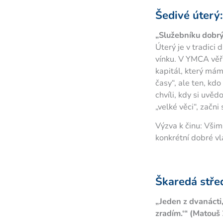
Šedivé úterý:
„Služebníku dobrý
Úterý je v tradici
vínku. V YMCA věří
kapitál, který mám
časy“, ale ten, kdo
chvíli, kdy si uvě
„velké věci“, začni
Výzva k činu: Všim
konkrétní dobré vl
Škaredá střed
„Jeden z dvanácti,
zradím.‘“ (Matouš