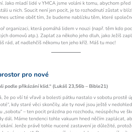
ní. Jako mladí lidé v YMCA jsme voláni k tomu, abychom před
stáli u nich. Soucit není jen pocit, je to rozhodnutí zůstat v blí
 Dnes uctíme oběť tím, že budeme nablízku těm, které společn
oř organizaci, která pomáhá lidem v nouzi (např. těm kdo po
kých domovů atp.). Zaplať za někoho jeho dluh, jako Ježíš zapla
š rád, ať nadlehčíš někomu ten jeho kříž. Máš tu moc!
prostor pro nové
i podle přikázání klid.“ (Lukáš 23,56b – Bible21)
á, že po vší té vřavě a bolesti pátku nastalo v sobotu prostě úp
oté“, kdy staré věci skončily, ale ty nové jsou ještě v nedohl
ou „sobotu“ – ten pocit prázdna po rozchodu, neúspěchu ve š
dy dál. Máme tendenci tohle vakuum hned něčím zaplácat, 
z čekání. Jenže právě tohle nucené zastavení je důležité, proto