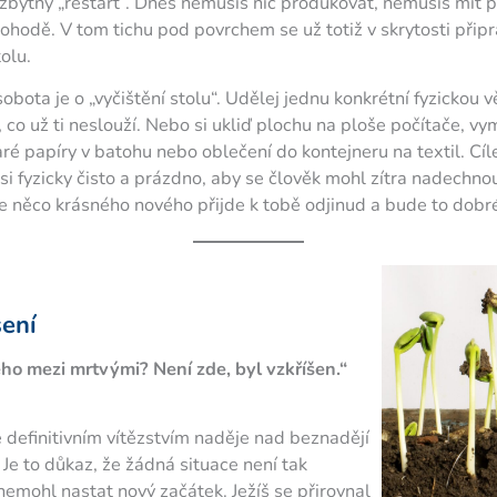
zbytný „restart“. Dnes nemusíš nic produkovat, nemusíš mít 
v pohodě. V tom tichu pod povrchem se už totiž v skrytosti přip
olu.
sobota je o „vyčištění stolu“. Udělej jednu konkrétní fyzickou 
, co už ti neslouží. Nebo si ukliď plochu na ploše počítače, 
taré papíry v batohu nebo oblečení do kontejneru na textil. Cí
t si fyzicky čisto a prázdno, aby se člověk mohl zítra nadechn
že něco krásného nového přijde k tobě odjinud a bude to dobr
šení
ého mezi mrtvými? Není zde, byl vzkříšen.“
e definitivním vítězstvím naděje nad beznadějí
 Je to důkaz, že žádná situace není tak
 nemohl nastat nový začátek. Ježíš se přirovnal