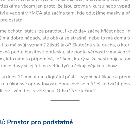
leskáme věcem jen proto, že jsou zrovna v kurzu nebo vypadaj
tví a vedení v YMCA ale začíná tam, kde odložíme masky a p
pro ostatní.
me ochotni stát si za pravdou, i když dav začne křičet něco 
ý má dobré nápady, ale oblíká se strašně, nebo to má doma těž
i. I to má svůj význam? Zjistíš jaký? Skutečná síla ducha, o kt
zná podle hlasitosti potlesku, ale podle věrnosti v malých v
ím, kdo nám to připomíná, Ježíšem, který ví, že sestupuje v t
tímco davy si jej fotí na selfie tyči a čekají nějakou show.
 si dnes 10 minut na „digitální půst“ – vypni notifikace a pře
em na úkor své opravdovosti. Bonusově se můžeš i odvážit pov
t ve svém boji s většinou. Odvážíš se k činu?
í: Prostor pro podstatné