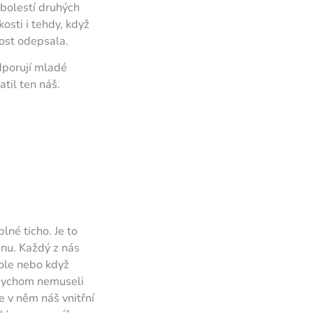
 bolestí druhých
zkosti i tehdy, když
ost odepsala.
dporují mladé
til ten náš.
lné ticho. Je to
ednu. Každý z nás
kole nebo když
abychom nemuseli
že v něm náš vnitřní