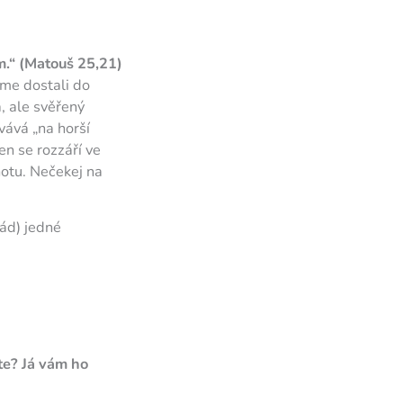
m.“ (Matouš 25,21)
sme dostali do
, ale svěřený
vává „na horší
en se rozzáří ve
notu. Nečekej na
rád) jedné
áte? Já vám ho