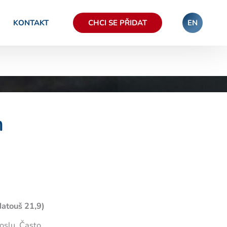
KONTAKT
CHCI SE PŘIDAT
EN
n
atouš 21,9)
 oslu. Často