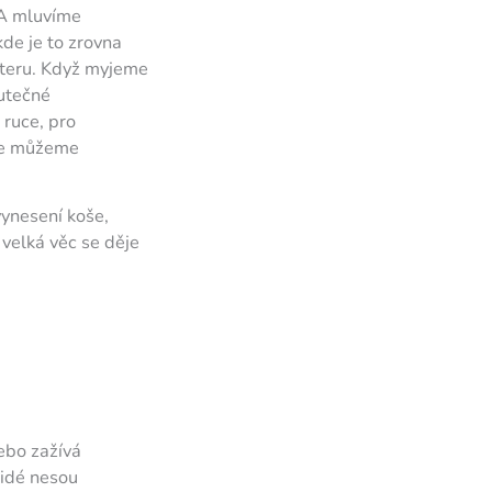
CA mluvíme
kde je to zrovna
kteru. Když myjeme
utečné
 ruce, pro
 že můžeme
vynesení koše,
 velká věc se děje
nebo zažívá
lidé nesou