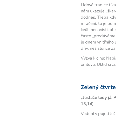
Lidová tradice říká
nám ukazuje „škare
dodnes. Třeba když
mračení, to je pom
kvůli nenávisti, a
často „prodáváme“ 
je dnem vnitřního
dřív, než slunce z
Výzva k činu: Nap
omluvu. Ukliď si „
Zelený čtvrte
„Jestliže tedy já
13,14)
Vedení v pojetí Jež