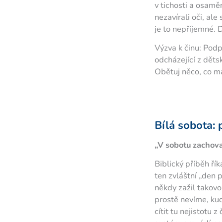
v tichosti a osamě
nezavírali oči, ale 
je to nepříjemné.
Výzva k činu: Podp
odcházející z děts
Obětuj něco, co má
Bílá sobota: 
„V sobotu zachoval
Biblický příběh řík
ten zvláštní „den p
někdy zažil takov
prostě nevíme, ku
cítit tu nejistotu 