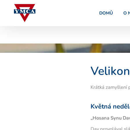
Přeskočit
na
DOMŮ
O 
obsah
Velikon
Krátká zamyšlení p
Květná neděle
„Hosana Synu Davi
Dav provolával sláv