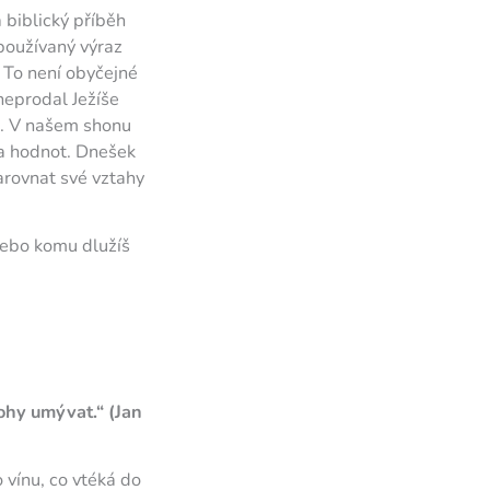
a biblický příběh
používaný výraz
. To není obyčejné
neprodal Ježíše
ku. V našem shonu
 a hodnot. Dnešek
arovnat své vztahy
nebo komu dlužíš
nohy umývat.“ (Jan
o vínu, co vtéká do