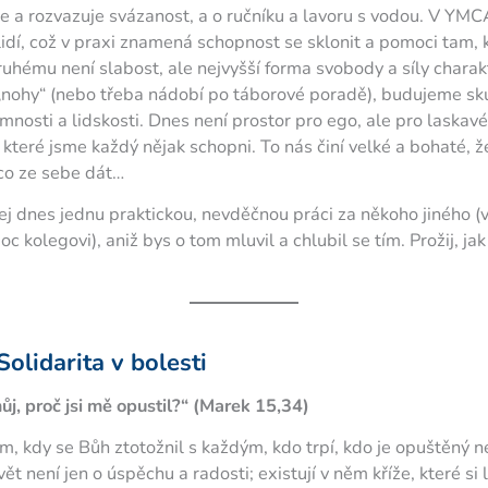
je a rozvazuje svázanost, a o ručníku a lavoru s vodou. V YM
lidí, což v praxi znamená schopnost se sklonit a pomoci tam, 
ruhému není slabost, ale nejvyšší forma svobody a síly chara
nohy“ (nebo třeba nádobí po táborové poradě), budujeme sk
mnosti a lidskosti. Dnes není prostor pro ego, ale pro laskavé
které jsme každý nějak schopni. To nás činí velké a bohaté,
co ze sebe dát…
ej dnes jednu praktickou, nevděčnou práci za někoho jiného (
 kolegovi), aniž bys o tom mluvil a chlubil se tím. Prožij, jak
Solidarita v bolesti
j, proč jsi mě opustil?“ (Marek 15,34)
m, kdy se Bůh ztotožnil s každým, kdo trpí, kdo je opuštěný 
t není jen o úspěchu a radosti; existují v něm kříže, které si 