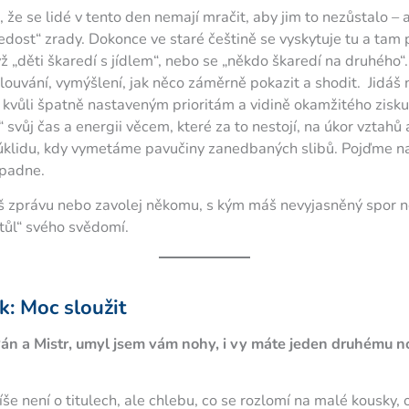
, že se lidé v tento den nemají mračit, aby jim to nezůstalo – 
dost“ zrady. Dokonce ve staré češtině se vyskytuje tu a tam 
 „děti škaredí s jídlem“, nebo se „někdo škaredí na druhého“
louvání, vymýšlení, jak něco záměrně pokazit a shodit. Jidáš 
le kvůli špatně nastaveným prioritám a vidině okamžitého zis
svůj čas a energii věcem, které za to nestojí, na úkor vztahů
 úklidu, kdy vymetáme pavučiny zanedbaných slibů. Pojďme n
apadne.
iš zprávu nebo zavolej někomu, s kým máš nevyjasněný spor 
stůl“ svého svědomí.
k: Moc sloužit
, Pán a Mistr, umyl jsem vám nohy, i vy máte jeden druhému 
íše není o titulech, ale chlebu, co se rozlomí na malé kousky, 