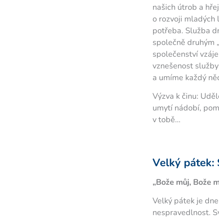
našich útrob a hře
o rozvoji mladých 
potřeba. Služba d
společně druhým „
společenství vzáje
vznešenost služby 
a umíme každý ně
Výzva k činu: Uděl
umytí nádobí, pomoc
v tobě…
Velký pátek: 
„Bože můj, Bože mů
Velký pátek je dne
nespravedlnost. Svě