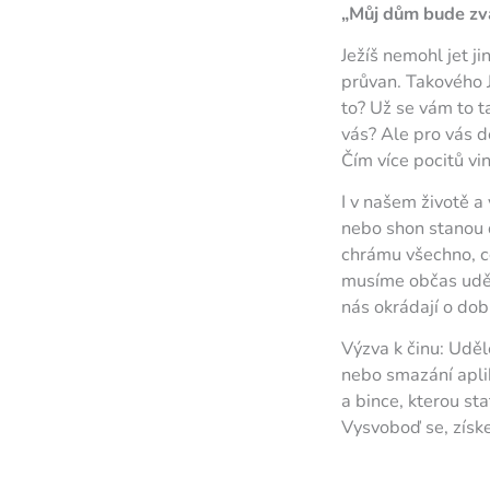
„Můj dům bude zvá
Ježíš nemohl jet j
průvan. Takového J
to? Už se vám to t
vás? Ale pro vás d
Čím více pocitů viny
I v našem životě a
nebo shon stanou d
chrámu všechno, co
musíme občas uděla
nás okrádají o dob
Výzva k činu: Uděle
nebo smazání aplik
a bince, kterou st
Vysvoboď se, získe