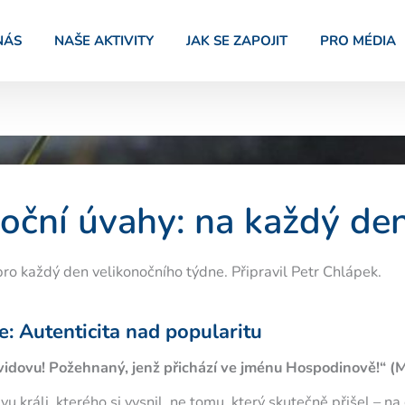
NÁS
NAŠE AKTIVITY
JAK SE ZAPOJIT
PRO MÉDIA
oční úvahy: na každý de
ro každý den velikonočního týdne. Připravil Petr Chlápek.
: Autenticita nad popularitu
dovu! Požehnaný, jenž přichází ve jménu Hospodinově!“ (M
u králi, kterého si vysnil, ne tomu, který skutečně přišel – na