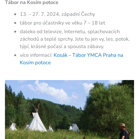
Tábor na Kosím potoce
13. – 27. 7. 2024, západní Čechy
tábor pro účastníky ve věku 7 – 18 let
daleko od televize, Internetu, splachovacích
záchodů a teplé sprchy. Jste tu jen vy, les, potok,
týpí, krásné počasí a spousta zábavy.
více informací:
K
osák – Tábor YMCA Praha na
Kosím potoce