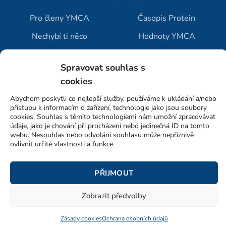
Pro členy YMCA
Časopis Protein
Nechybí ti něco
Hodnoty YMCA
Jak vybrat tábor
Blog YMCA
Spravovat souhlas s
cookies
Abychom poskytli co nejlepší služby, používáme k ukládání a/nebo
přístupu k informacím o zařízení, technologie jako jsou soubory
cookies. Souhlas s těmito technologiemi nám umožní zpracovávat
údaje, jako je chování při procházení nebo jedinečná ID na tomto
webu. Nesouhlas nebo odvolání souhlasu může nepříznivě
ovlivnit určité vlastnosti a funkce.
© 2023-26 YMCA v České republice
Ochrana osobních údajů
PŘIJMOUT
Zásady cookies
Zobrazit předvolby
Web: Tomáš Kořínek
Zásady cookies
Ochrana osobních údajů