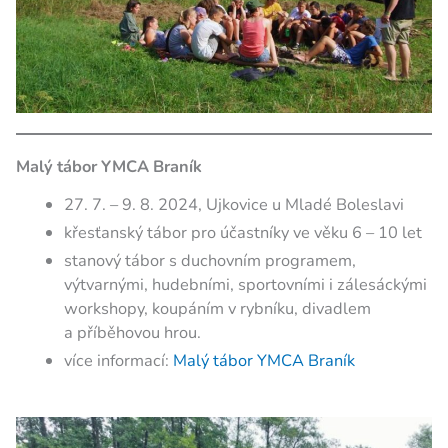
Malý tábor YMCA Braník
27. 7. – 9. 8. 2024, Ujkovice u Mladé Boleslavi
křesťanský tábor pro účastníky ve věku 6 – 10 let
stanový tábor s duchovním programem,
výtvarnými, hudebními, sportovními i zálesáckými
workshopy, koupáním v rybníku, divadlem
a příběhovou hrou.
více informací:
Malý tábor YMCA Braník