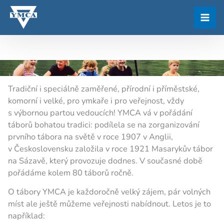
Přeskočit
na
obsah
Tradiční i speciálně zaměřené, přírodní i příměstské,
komorní i velké, pro ymkaře i pro veřejnost, vždy
s výbornou partou vedoucích! YMCA vá v pořádání
táborů bohatou tradici: podílela se na zorganizování
prvního tábora na světě v roce 1907 v Anglii,
v Československu založila v roce 1921 Masarykův tábor
na Sázavě, který provozuje dodnes. V současné době
pořádáme kolem 80 táborů ročně.
O tábory YMCA je každoročně velký zájem, pár volných
míst ale ještě můžeme veřejnosti nabídnout. Letos je to
například: